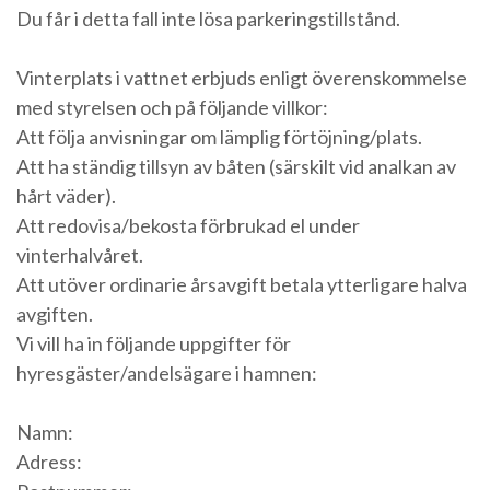
Du får i detta fall inte lösa parkeringstillstånd.
Vinterplats i vattnet erbjuds enligt överenskommelse
med styrelsen och på följande villkor:
Att följa anvisningar om lämplig förtöjning/plats.
Att ha ständig tillsyn av båten (särskilt vid analkan av
hårt väder).
Att redovisa/bekosta förbrukad el under
vinterhalvåret.
Att utöver ordinarie årsavgift betala ytterligare halva
avgiften.
Vi vill ha in följande uppgifter för
hyresgäster/andelsägare i hamnen:
Namn:
Adress: