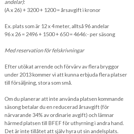
andelar)
:
(A x 26) + 3200 + 1200 = årsavgift i kronor
Ex. plats som är 12 x 4 meter, alltså 96 andelar
96 x 26 = 2496 + 1500 + 650 = 4646:- per säsong
Med reservation för felskrivningar
Efter utökat arrende och förvärv av flera bryggor
under 2013 kommer vi att kunna erbjuda flera platser
till försäljning, stora som små.
Om du planerar att inte använda platsen kommande
säsong betalar du en reducerad årsavgift (för
närvarande 34% av ordinarie avgift) och lämnar
härmed platsen till BFEF för uthyrning i andra hand.
Det är inte tillåtet att själv hyra ut sin andelsplats.