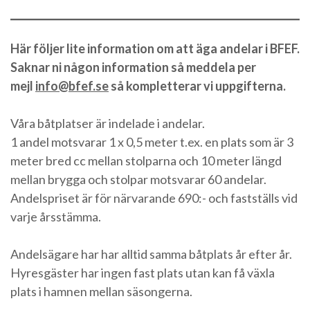
Här följer lite information om att äga andelar i BFEF.
Saknar ni någon information så meddela per
mejl
info@bfef.se
så kompletterar vi uppgifterna.
Våra båtplatser är indelade i andelar.
1 andel motsvarar 1 x 0,5 meter t.ex. en plats som är 3
meter bred cc mellan stolparna och 10 meter längd
mellan brygga och stolpar motsvarar 60 andelar.
Andelspriset är för närvarande 690:- och fastställs vid
varje årsstämma.
Andelsägare har har alltid samma båtplats år efter år.
Hyresgäster har ingen fast plats utan kan få växla
plats i hamnen mellan säsongerna.