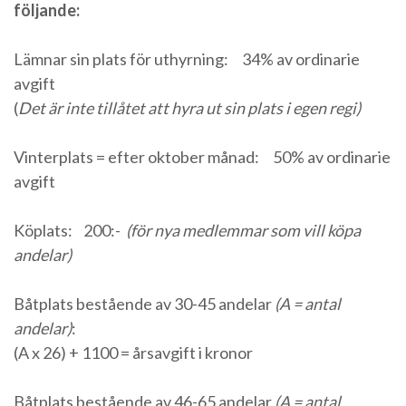
följande:
Lämnar sin plats för uthyrning: 34% av ordinarie
avgift
(
Det är inte tillåtet att hyra ut sin plats i egen regi)
Vinterplats = efter oktober månad: 50% av ordinarie
avgift
Köplats: 200:-
(för nya medlemmar som vill köpa
andelar)
Båtplats bestående av 30-45 andelar
(A = antal
andelar)
:
(A x 26) + 1100 = årsavgift i kronor
Båtplats bestående av 46-65 andelar
(A = antal