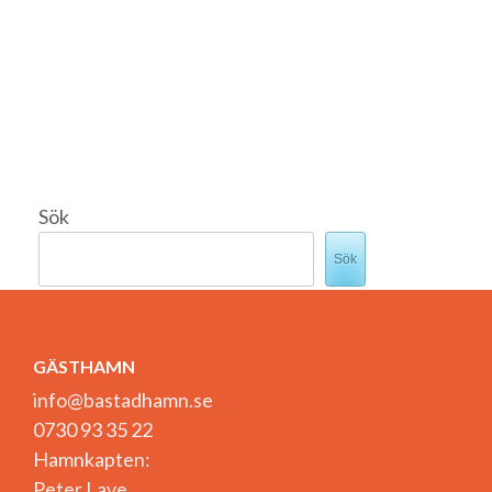
Sök
Sök
GÄSTHAMN
info@bastadhamn.se
0730 93 35 22
Hamnkapten:
Peter Lave