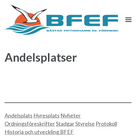
Hoppa
till
innehåll
(Tryck
enter)
BFEF – Båstads Fritidshamn
Andelsplatser
Andelsplats
Hyresplats
Nyheter
Ordningsföreskrifter
Stadgar
Styrelse
Protokoll
Historia och utveckling BFEF