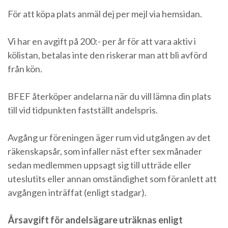
För att köpa plats anmäl dej per mejl via hemsidan.
Vi har en avgift på 200:- per år för att vara aktiv i
kölistan, betalas inte den riskerar man att bli avförd
från kön.
BFEF återköper andelarna när du vill lämna din plats
till vid tidpunkten fastställt andelspris.
Avgång ur föreningen äger rum vid utgången av det
räkenskapsår, som infaller näst efter sex månader
sedan medlemmen uppsagt sig till utträde eller
uteslutits eller annan omständighet som föranlett att
avgången inträffat (enligt stadgar).
Årsavgift för andelsägare uträknas enligt